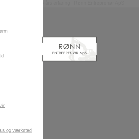
. Vi har mere end 25 års erfaring i Rønn Entreprenør ApS.
farm
ld
vin
us og værksted