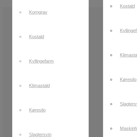
arbejde
Kostald
Korngrav
Kyllinge
Kostald
Klimasta
Kyllingefarm
Køresilo
Klimastald
Slagters
Køresilo
Maskinh
Slagtersvin