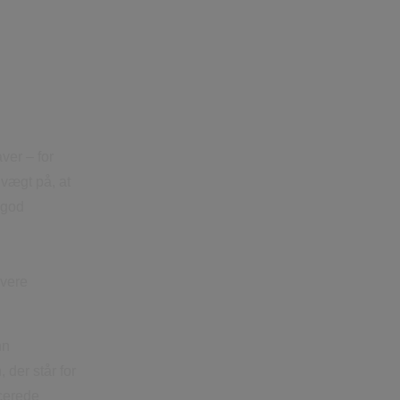
ver – for
 vægt på, at
 god
evere
nn
 der står for
icerede