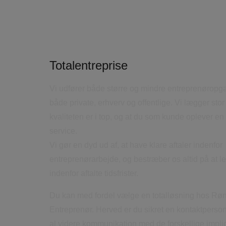
Totalentreprise
Vi udfører både større og mindre entreprenøropga
både private, erhverv og offentlige. Vi lægger stor
kvaliteten er i top, og at du som kunde oplever en
service.
Vi gør en dyd ud af, at have klare aftaler indenfor
entreprenørarbejde, og bestræber os altid på at l
indenfor aftalte tidsfrister.
Du kan med fordel vælge en totalløsning hos Rø
Entreprenør. Herved er du sikret en kontaktperson,
al videre kommunikation med de forskellige impl