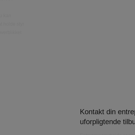
du kan
t holde styr
verblikket
Kontakt din entre
uforpligtende tilb