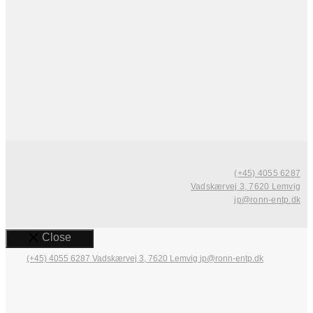
(+45) 4055 6287
Vadskærvej 3, 7620 Lemvig
jp@ronn-entp.dk
Close
(+45) 4055 6287
Vadskærvej 3, 7620 Lemvig
jp@ronn-entp.dk