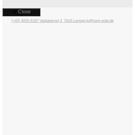
Close
(+45) 4055 6287
Vadskærvej 3, 7620 Lemvig
jp@ronn-entp.dk